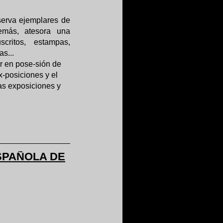
serva ejemplares de
emás, atesora una
critos, estampas,
as...
r en pose-sión de
x-posiciones y el
as exposiciones y
SPAÑOLA DE