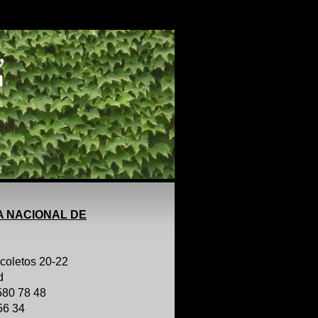
A NACIONAL DE
coletos 20-22
d
 580 78 48
 56 34