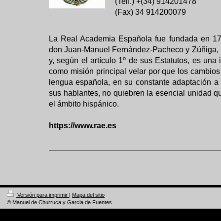
(Telf.) +(34) 914201478
(Fax) 34 914200079
La Real Academia Española fue fundada en 171
don Juan-Manuel Fernández-Pacheco y Zúñiga, 
y, según el artículo 1º de sus Estatutos, es una 
como misión principal velar por que los cambios
lengua española, en su constante adaptación a
sus hablantes, no quiebren la esencial unidad q
el ámbito hispánico.
https://www.rae.es
Versión para imprimir
|
Mapa del sitio
© Manuel de Churruca y Garcia de Fuentes