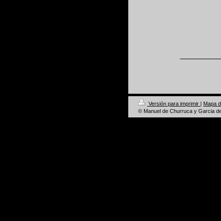
Versión para imprimir
|
Mapa de
© Manuel de Churruca y Garcia d