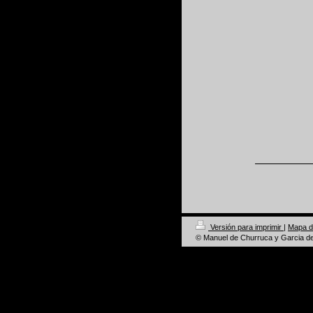
Versión para imprimir
|
Mapa de
© Manuel de Churruca y Garcia d