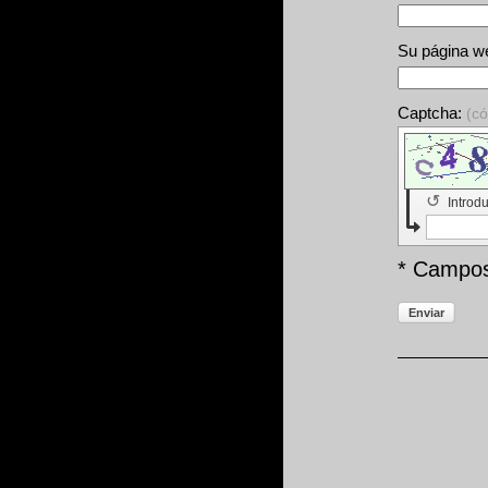
Su página w
Captcha:
(c
↺
Introd
* Campos
Enviar